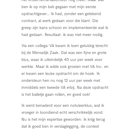
ben ik op mijn bek gegaan met mijn eerste
opdrachtgever… Ik had, zonder een getekend
contract, al werk gedaan voor die klant. Die
greep zijn kans schoon en implementeerde wat ik
had gedaan. Resultaat: ik was niet meer nodig.
Via een collega-VA kwam ik toen gelukkig terecht
bij de Menselijk Zaak. Dat was een fijne en grote
klus, waar ik uiteindelijk 40 uur per week voor
werkte. Maar ik wilde ook groeien met VA Inc. en
er kwam een leuke opdracht om de hoek. Ik
ondersteun hen nu nog 12 uur per week met
inmiddels een tweede VA erbij. Na deze opdracht
is het balletje gaan rollen, en goed ook!
Ik werd benaderd voor een notuleerklus, wat ik
vroeger in loondienst echt verschrikkelijk vond.
Nu is het mijn expertise geworden: ik krijg terug
dat ik goed ben in verslaglegging, de context