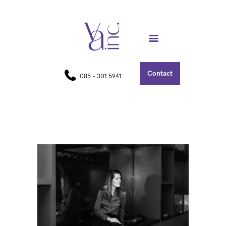
Home
Over Mij
Management
Contact
085 – 301 5941
Ondersteuning
Blog
Contact