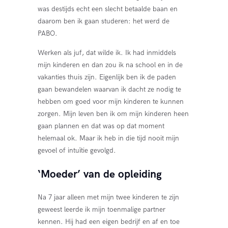
was destijds echt een slecht betaalde baan en
daarom ben ik gaan studeren: het werd de
PABO.
Werken als juf, dat wilde ik. Ik had inmiddels
mijn kinderen en dan zou ik na school en in de
vakanties thuis zijn. Eigenlijk ben ik de paden
gaan bewandelen waarvan ik dacht ze nodig te
hebben om goed voor mijn kinderen te kunnen
zorgen. Mijn leven ben ik om mijn kinderen heen
gaan plannen en dat was op dat moment
helemaal ok. Maar ik heb in die tijd nooit mijn
gevoel of intuïtie gevolgd.
‘Moeder’ van de opleiding
Na 7 jaar alleen met mijn twee kinderen te zijn
geweest leerde ik mijn toenmalige partner
kennen. Hij had een eigen bedrijf en af en toe