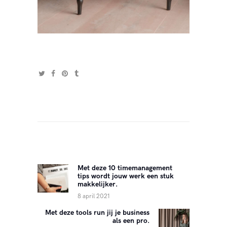
Bericht
navigatie
Met deze 10 timemanagement
Previous
tips wordt jouw werk een stuk
post:
makkelijker.
8 april 2021
Met deze tools run jij je business
Next
als een pro.
post: