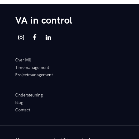
VA in control
Over Mij
Timemanagement
Projectmanagement
Ondersteuning
Blog
Contact