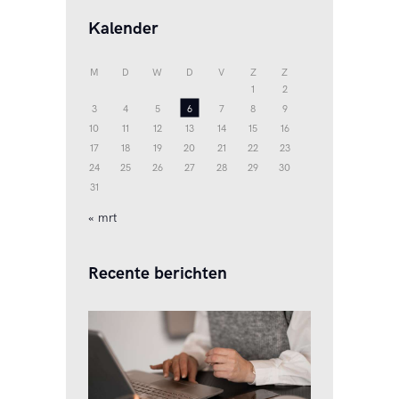
Kalender
M
D
W
D
V
Z
Z
1
2
3
4
5
6
7
8
9
10
11
12
13
14
15
16
17
18
19
20
21
22
23
24
25
26
27
28
29
30
31
« mrt
Recente berichten