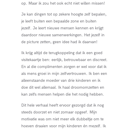
op. Maar ik zou het ook echt niet willen missen!
Je kan dingen tot op zekere hoogte zelf bepalen,
je leeft buiten een bepaalde zone en buiten
jezelf. Je leert nieuwe mensen kennen en krijgt
daardoor nieuwe samenwerkingen. Het jezelf in
de picture zetten, geen idee had ik daarvan!
Ik krijg altijd de terugkoppeling dat ik een goed
visitekaartje ben: eerlijk, betrouwbaar en discreet.
En al die complimenten zorgen er wel voor dat ik
als mens groei in mijn zelfvertrouwen. Ik ben een
alleenstaande moeder van drie kinderen en ik
doe dit wel allemaal. Ik haal droomomzetten en
kan zelfs mensen helpen die het nodig hebben.
Dit hele verhaal heeft ervoor gezorgd dat ik nog
steeds doorzet en niet zomaar opgeef. Mijn
motivatie was om niet meer elk dubbeltje om te
hoeven draaien voor mijn kinderen én mezelf. Ik