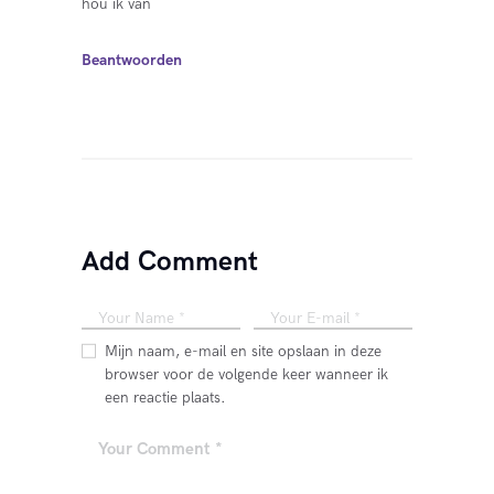
hou ik van
Beantwoorden
Add Comment
Mijn naam, e-mail en site opslaan in deze
browser voor de volgende keer wanneer ik
een reactie plaats.