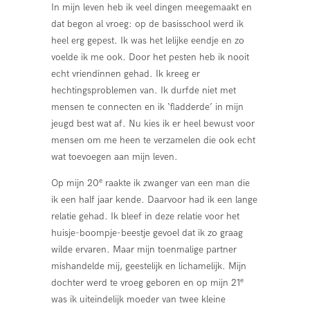
In mijn leven heb ik veel dingen meegemaakt en
dat begon al vroeg: op de basisschool werd ik
heel erg gepest. Ik was het lelijke eendje en zo
voelde ik me ook. Door het pesten heb ik nooit
echt vriendinnen gehad. Ik kreeg er
hechtingsproblemen van. Ik durfde niet met
mensen te connecten en ik ‘fladderde’ in mijn
jeugd best wat af. Nu kies ik er heel bewust voor
mensen om me heen te verzamelen die ook echt
wat toevoegen aan mijn leven.
e
Op mijn 20
raakte ik zwanger van een man die
ik een half jaar kende. Daarvoor had ik een lange
relatie gehad. Ik bleef in deze relatie voor het
huisje-boompje-beestje gevoel dat ik zo graag
wilde ervaren. Maar mijn toenmalige partner
mishandelde mij, geestelijk en lichamelijk. Mijn
e
dochter werd te vroeg geboren en op mijn 21
was ik uiteindelijk moeder van twee kleine